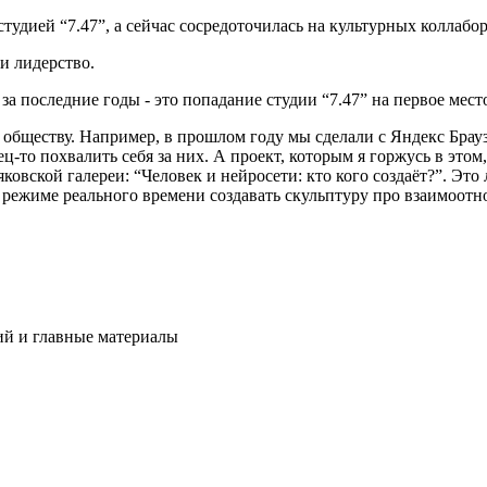
студией “7.47”, а сейчас сосредоточилась на культурных коллабо
и лидерство.
последние годы - это попадание студии “7.47” на первое мест
обществу. Например, в прошлом году мы сделали с Яндекс Брау
ец-то похвалить себя за них. А проект, которым я горжусь в этом
ковской галереи: “Человек и нейросети: кто кого создаёт?”. Это
в режиме реального времени создавать скульптуру про взаимоот
ий и главные материалы