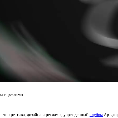
на и рекламы
асти креатива, дизайна и рекламы, учрежденный
клубом
Арт-дир