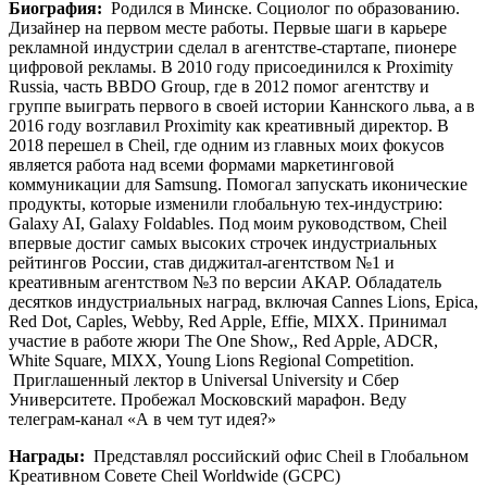
Биография:
Родился в Минске. Социолог по образованию.
Дизайнер на первом месте работы. Первые шаги в карьере
рекламной индустрии сделал в агентстве-стартапе, пионере
цифровой рекламы. В 2010 году присоединился к Proximity
Russia, часть BBDO Group, где в 2012 помог агентству и
группе выиграть первого в своей истории Каннского льва, а в
2016 году возглавил Proximity как креативный директор. В
2018 перешел в Cheil, где одним из главных моих фокусов
является работа над всеми формами маркетинговой
коммуникации для Samsung. Помогал запускать иконические
продукты, которые изменили глобальную тех-индустрию:
Galaxy AI, Galaxy Foldables. Под моим руководством, Cheil
впервые достиг самых высоких строчек индустриальных
рейтингов России, став диджитал-агентством №1 и
креативным агентством №3 по версии АКАР. Обладатель
десятков индустриальных наград, включая Cannes Lions, Epica,
Red Dot, Caples, Webby, Red Apple, Effie, MIXX. Принимал
участие в работе жюри The One Show,, Red Apple, ADCR,
White Square, MIXX, Young Lions Regional Competition.
Приглашенный лектор в Universal University и Сбер
Университете. Пробежал Московский марафон. Веду
телеграм-канал «А в чем тут идея?»
Награды:
Представлял российский офис Cheil в Глобальном
Креативном Совете Cheil Worldwide (GCPC)