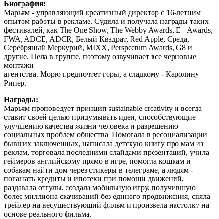
Биография:
Марьям - управляющий креативный директор с 16-летним
опытом работы в рекламе. Судила и получала награды таких
фестивалей, как The One Show, The Webby Awards, E+ Awards,
FWA, ADCE, ADCR, Белый Квадрат, Red Apple, Среда,
Серебряный Меркурий, MIXX, Perspectum Awards, G8 и
другие. Пела в группе, поэтому озвучивает все черновые
монтажи
агентства. Морю предпочтет горы, а сладкому - Каролину
Рипер.
Награды:
Марьям проповедует принцип sustainable creativity и всегда
ставит своей целью придумывать идеи, способствующие
улучшению качества жизни человека и разрешению
социальных проблем общества. Помогала в ресоциализации
бывших заключенных, написала детскую книгу про мам из
реклам, торговала последними слайдами презентаций, учила
геймеров английскому прямо в игре, помогла кошкам и
собакам найти дом через стикеры в телеграме, а людям -
погашать кредиты и ипотеки при помощи движений,
раздавала отгулы, создала мобильную игру, получившую
более миллиона скачиваний без единого продвижения, сняла
трейлер на несуществующий фильм и произвела настолку на
основе реального фильма.