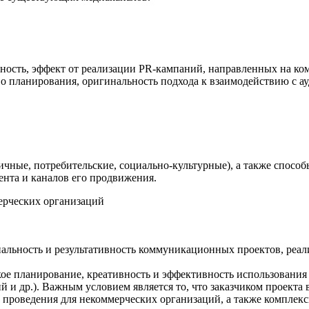
тность, эффект от реализации PR-кампаний, направленных на к
о планирования, оригинальность подхода к взаимодействию с а
ные, потребительские, социально-культурные), а также способы
нта и каналов его продвижения.
ерческих организаций
нальность и результативность коммуникационных проектов, реа
кое планирование, креативность и эффективность использовани
и др.). Важным условием является то, что заказчиком проекта 
 проведения для некоммерческих организаций, а также комплекс