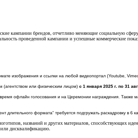
ские кампании брендов, отчетливо меняющие социальную сферу
льность проведенной кампании и успешные коммерческие показа
ате изображения и ссылки на любой видеопортал (Youtube, Vimeo и
ом (агентством или физическим лицом)
с 1 января 2025 г. по 31 авг
 время офлайн голосования и на Церемонии награждения. Также ма
нт длительного формата” требуется подгружать раскадровку в 6 ка
логотипов, названий и других материалов, способствующих иде
в или дисквалификацию.