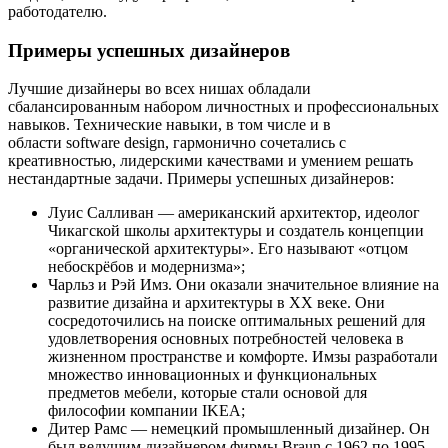
работодателю.
Примеры успешных дизайнеров
Лучшие дизайнеры во всех нишах обладали
сбалансированным набором личностных и профессиональных
навыков. Технические навыки, в том числе и в
области software design, гармонично сочетались с
креативностью, лидерскими качествами и умением решать
нестандартные задачи. Примеры успешных дизайнеров:
Луис Салливан — американский архитектор, идеолог
Чикагской школы архитектуры и создатель концепции
«органической архитектуры». Его называют «отцом
небоскрёбов и модернизма»;
Чарльз и Рэй Имз. Они оказали значительное влияние на
развитие дизайна и архитектуры в XX веке. Они
сосредоточились на поиске оптимальных решений для
удовлетворения основных потребностей человека в
жизненном пространстве и комфорте. Имзы разработали
множество инновационных и функциональных
предметов мебели, которые стали основой для
философии компании IKEA;
Дитер Рамс — немецкий промышленный дизайнер. Он
был ведущим дизайнером фирмы Braun с 1962 по 1995